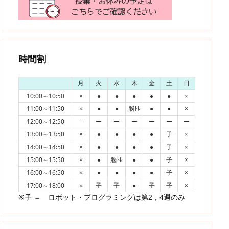
時間割
月
火
水
木
金
土
日
10:00～10:50
×
●
●
●
●
●
×
11:00～11:50
×
●
●
脳ﾄﾚ
●
●
×
12:00～12:50
－
ー
ー
ー
ー
ー
ー
13:00～13:50
×
●
●
●
●
子
×
14:00～14:50
×
●
●
●
●
子
×
15:00～15:50
×
●
脳ﾄﾚ
●
●
子
×
16:00～16:50
×
●
●
●
●
子
×
17:00～18:00
×
子
子
●
子
子
×
※子 ＝ ロボット・プログラミングは第2，4週のみ