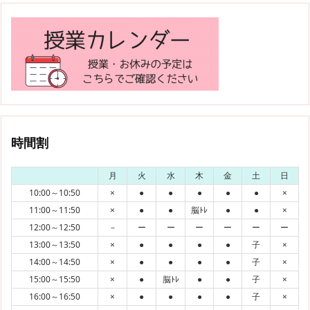
時間割
月
火
水
木
金
土
日
10:00～10:50
×
●
●
●
●
●
×
11:00～11:50
×
●
●
脳ﾄﾚ
●
●
×
12:00～12:50
－
ー
ー
ー
ー
ー
ー
13:00～13:50
×
●
●
●
●
子
×
14:00～14:50
×
●
●
●
●
子
×
15:00～15:50
×
●
脳ﾄﾚ
●
●
子
×
16:00～16:50
×
●
●
●
●
子
×