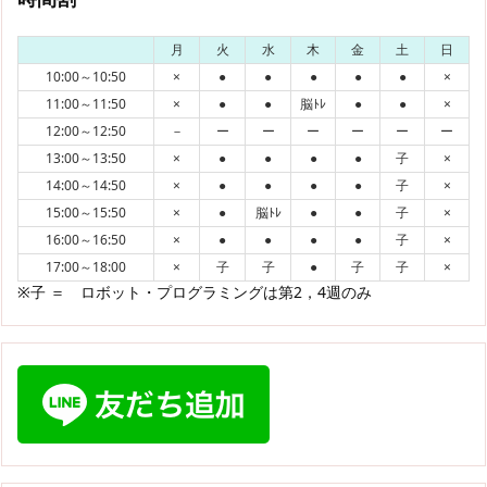
月
火
水
木
金
土
日
10:00～10:50
×
●
●
●
●
●
×
11:00～11:50
×
●
●
脳ﾄﾚ
●
●
×
12:00～12:50
－
ー
ー
ー
ー
ー
ー
13:00～13:50
×
●
●
●
●
子
×
14:00～14:50
×
●
●
●
●
子
×
15:00～15:50
×
●
脳ﾄﾚ
●
●
子
×
16:00～16:50
×
●
●
●
●
子
×
17:00～18:00
×
子
子
●
子
子
×
※子 ＝ ロボット・プログラミングは第2，4週のみ