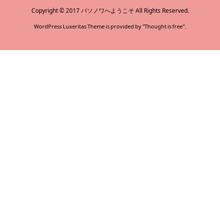
Copyright ©
2017
パソノワへようこそ
All Rights Reserved.
WordPress Luxeritas Theme is provided by "
Thought is free
".