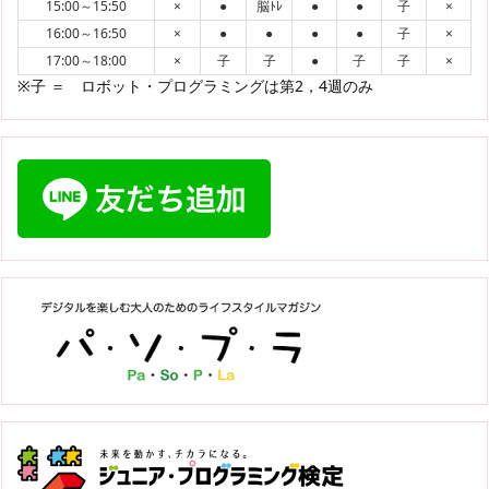
15:00～15:50
×
●
脳ﾄﾚ
●
●
子
×
16:00～16:50
×
●
●
●
●
子
×
17:00～18:00
×
子
子
●
子
子
×
※子 ＝ ロボット・プログラミングは第2，4週のみ