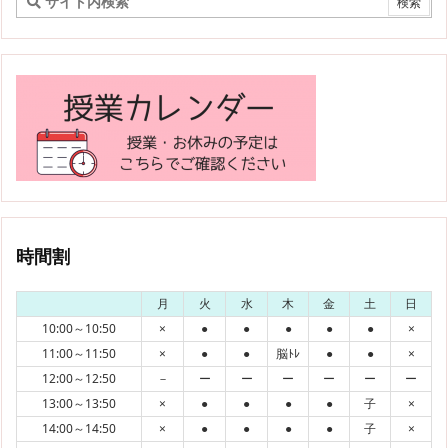
時間割
月
火
水
木
金
土
日
10:00～10:50
×
●
●
●
●
●
×
11:00～11:50
×
●
●
脳ﾄﾚ
●
●
×
12:00～12:50
－
ー
ー
ー
ー
ー
ー
13:00～13:50
×
●
●
●
●
子
×
14:00～14:50
×
●
●
●
●
子
×