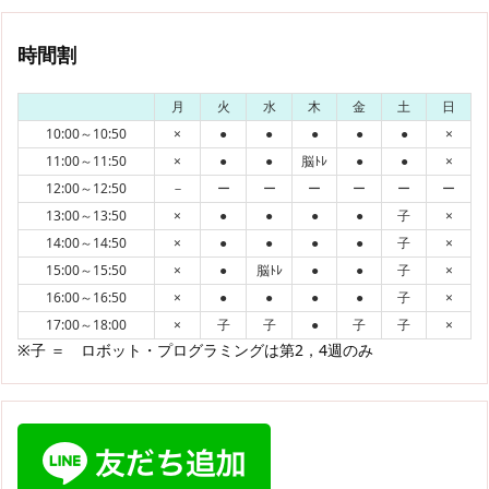
時間割
月
火
水
木
金
土
日
10:00～10:50
×
●
●
●
●
●
×
11:00～11:50
×
●
●
脳ﾄﾚ
●
●
×
12:00～12:50
－
ー
ー
ー
ー
ー
ー
13:00～13:50
×
●
●
●
●
子
×
14:00～14:50
×
●
●
●
●
子
×
15:00～15:50
×
●
脳ﾄﾚ
●
●
子
×
16:00～16:50
×
●
●
●
●
子
×
17:00～18:00
×
子
子
●
子
子
×
※子 ＝ ロボット・プログラミングは第2，4週のみ