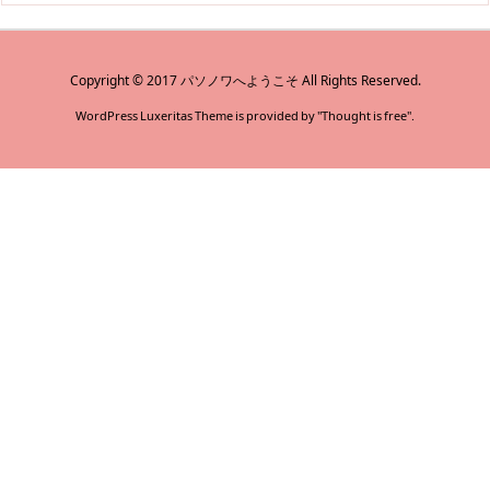
Copyright ©
2017
パソノワへようこそ
All Rights Reserved.
WordPress Luxeritas Theme is provided by "
Thought is free
".