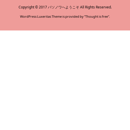
Copyright ©
2017
パソノワへようこそ
All Rights Reserved.
WordPress Luxeritas Theme is provided by "
Thought is free
".