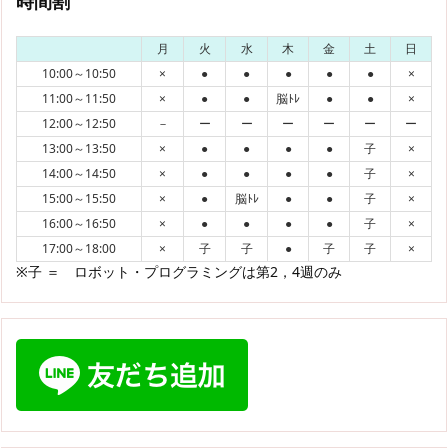
時間割
月
火
水
木
金
土
日
10:00～10:50
×
●
●
●
●
●
×
11:00～11:50
×
●
●
脳ﾄﾚ
●
●
×
12:00～12:50
－
ー
ー
ー
ー
ー
ー
13:00～13:50
×
●
●
●
●
子
×
14:00～14:50
×
●
●
●
●
子
×
15:00～15:50
×
●
脳ﾄﾚ
●
●
子
×
16:00～16:50
×
●
●
●
●
子
×
17:00～18:00
×
子
子
●
子
子
×
※子 ＝ ロボット・プログラミングは第2，4週のみ