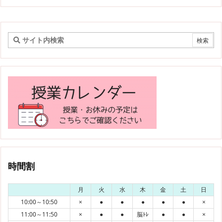
時間割
月
火
水
木
金
土
日
10:00～10:50
×
●
●
●
●
●
×
11:00～11:50
×
●
●
脳ﾄﾚ
●
●
×