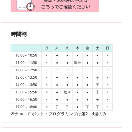
時間割
月
火
水
木
金
土
日
10:00～10:50
×
●
●
●
●
●
×
11:00～11:50
×
●
●
脳ﾄﾚ
●
●
×
12:00～12:50
－
ー
ー
ー
ー
ー
ー
13:00～13:50
×
●
●
●
●
子
×
14:00～14:50
×
●
●
●
●
子
×
15:00～15:50
×
●
脳ﾄﾚ
●
●
子
×
16:00～16:50
×
●
●
●
●
子
×
17:00～18:00
×
子
子
●
子
子
×
※子 ＝ ロボット・プログラミングは第2，4週のみ