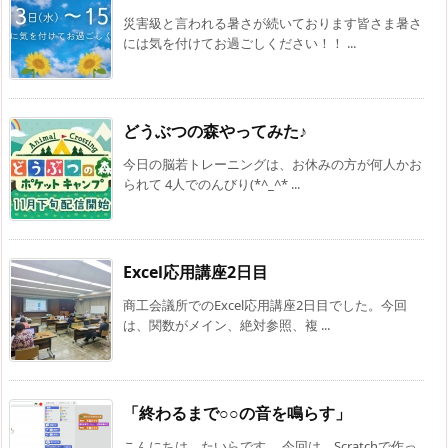
災害級と言われる暑さが続いております皆さま暑さ
には気を付けてお過ごしください！！ ...
どうぶつの森やってみた♪
今日の脳若トレーニングは、お休みの方が何人かお
られて 4人でのんびり(*^_^* ...
Excel応用講座2日目
商工会議所でのExcel応用講座2日目でした。今回
は、関数がメイン、絶対参照、複 ...
「終わるまで○○の音を鳴らす」
こんにちは。たいらです。 今回は、Scratchで作っ