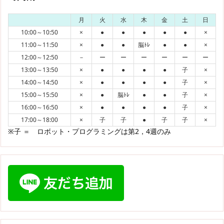
月
火
水
木
金
土
日
10:00～10:50
×
●
●
●
●
●
×
11:00～11:50
×
●
●
脳ﾄﾚ
●
●
×
12:00～12:50
－
ー
ー
ー
ー
ー
ー
13:00～13:50
×
●
●
●
●
子
×
14:00～14:50
×
●
●
●
●
子
×
15:00～15:50
×
●
脳ﾄﾚ
●
●
子
×
16:00～16:50
×
●
●
●
●
子
×
17:00～18:00
×
子
子
●
子
子
×
※子 ＝ ロボット・プログラミングは第2，4週のみ