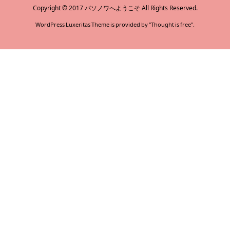
Copyright ©
2017
パソノワへようこそ
All Rights Reserved.
WordPress Luxeritas Theme is provided by "
Thought is free
".