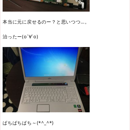
本当に元に戻せるのー？と思いつつ…。
治ったー(о´∀`о)
ぱちぱちぱち～(*^_^*)