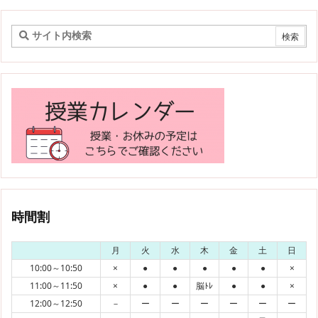
時間割
月
火
水
木
金
土
日
10:00～10:50
×
●
●
●
●
●
×
11:00～11:50
×
●
●
脳ﾄﾚ
●
●
×
12:00～12:50
－
ー
ー
ー
ー
ー
ー