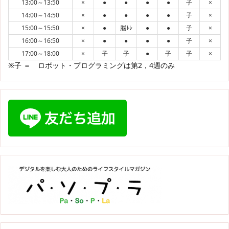
13:00～13:50
×
●
●
●
●
子
×
14:00～14:50
×
●
●
●
●
子
×
15:00～15:50
×
●
脳ﾄﾚ
●
●
子
×
16:00～16:50
×
●
●
●
●
子
×
17:00～18:00
×
子
子
●
子
子
×
※子 ＝ ロボット・プログラミングは第2，4週のみ