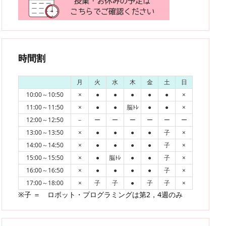
時間割
月
火
水
木
金
土
日
10:00～10:50
×
●
●
●
●
●
×
11:00～11:50
×
●
●
脳ﾄﾚ
●
●
×
12:00～12:50
－
ー
ー
ー
ー
ー
ー
13:00～13:50
×
●
●
●
●
子
×
14:00～14:50
×
●
●
●
●
子
×
15:00～15:50
×
●
脳ﾄﾚ
●
●
子
×
16:00～16:50
×
●
●
●
●
子
×
17:00～18:00
×
子
子
●
子
子
×
※子 ＝ ロボット・プログラミングは第2，4週のみ