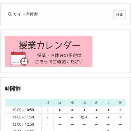
時間割
月
火
水
木
金
土
日
10:00～10:50
×
●
●
●
●
●
×
11:00～11:50
×
●
●
脳ﾄﾚ
●
●
×
12:00～12:50
－
ー
ー
ー
ー
ー
ー