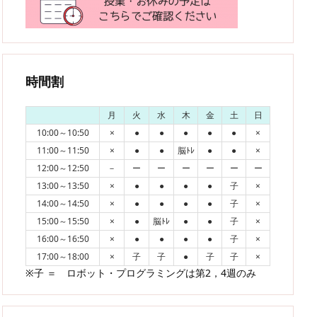
時間割
月
火
水
木
金
土
日
10:00～10:50
×
●
●
●
●
●
×
11:00～11:50
×
●
●
脳ﾄﾚ
●
●
×
12:00～12:50
－
ー
ー
ー
ー
ー
ー
13:00～13:50
×
●
●
●
●
子
×
14:00～14:50
×
●
●
●
●
子
×
15:00～15:50
×
●
脳ﾄﾚ
●
●
子
×
16:00～16:50
×
●
●
●
●
子
×
17:00～18:00
×
子
子
●
子
子
×
※子 ＝ ロボット・プログラミングは第2，4週のみ