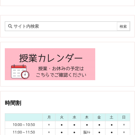
時間割
月
火
水
木
金
土
日
10:00～10:50
×
●
●
●
●
●
×
11:00～11:50
×
●
●
脳ﾄﾚ
●
●
×