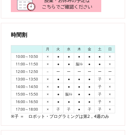
時間割
月
火
水
木
金
土
日
10:00～10:50
×
●
●
●
●
●
×
11:00～11:50
×
●
●
脳ﾄﾚ
●
●
×
12:00～12:50
－
ー
ー
ー
ー
ー
ー
13:00～13:50
×
●
●
●
●
子
×
14:00～14:50
×
●
●
●
●
子
×
15:00～15:50
×
●
脳ﾄﾚ
●
●
子
×
16:00～16:50
×
●
●
●
●
子
×
17:00～18:00
×
子
子
●
子
子
×
※子 ＝ ロボット・プログラミングは第2，4週のみ