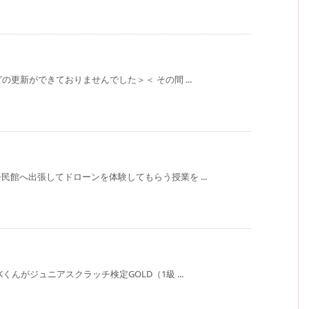
更新ができておりませんでした＞＜ その間 ...
館へ出張してドローンを体験してもらう授業を ...
んがジュニアスクラッチ検定GOLD（1級 ...