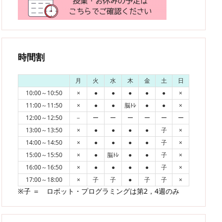
時間割
月
火
水
木
金
土
日
10:00～10:50
×
●
●
●
●
●
×
11:00～11:50
×
●
●
脳ﾄﾚ
●
●
×
12:00～12:50
－
ー
ー
ー
ー
ー
ー
13:00～13:50
×
●
●
●
●
子
×
14:00～14:50
×
●
●
●
●
子
×
15:00～15:50
×
●
脳ﾄﾚ
●
●
子
×
16:00～16:50
×
●
●
●
●
子
×
17:00～18:00
×
子
子
●
子
子
×
※子 ＝ ロボット・プログラミングは第2，4週のみ