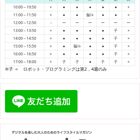
10:00～10:50
×
●
●
●
●
●
×
11:00～11:50
×
●
●
脳ﾄﾚ
●
●
×
12:00～12:50
－
ー
ー
ー
ー
ー
ー
13:00～13:50
×
●
●
●
●
子
×
14:00～14:50
×
●
●
●
●
子
×
15:00～15:50
×
●
脳ﾄﾚ
●
●
子
×
16:00～16:50
×
●
●
●
●
子
×
17:00～18:00
×
子
子
●
子
子
×
※子 ＝ ロボット・プログラミングは第2，4週のみ