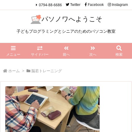
0794-88-6686
Twitter
Facebook
Instagram
パソノワへようこそ
子どもプログラミングとシニアのためのパソコン教室
メニュー
サイドバー
前へ
次へ
検索
ホーム
>
脳若トレーニング