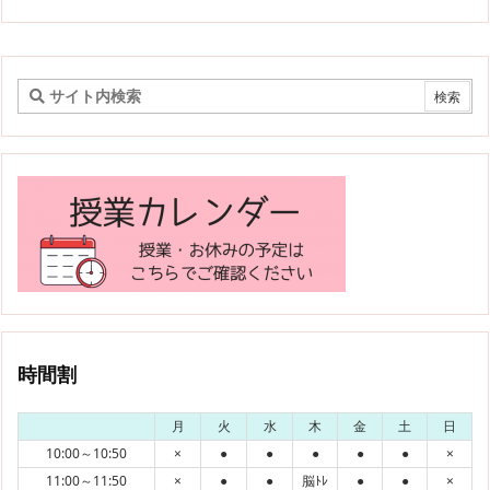
時間割
月
火
水
木
金
土
日
10:00～10:50
×
●
●
●
●
●
×
11:00～11:50
×
●
●
脳ﾄﾚ
●
●
×