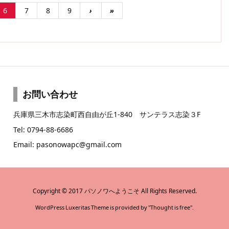
6
7
8
9
›
»
お問い合わせ
兵庫県三木市志染町西自由が丘1-840 サンテラス志染３F
Tel: 0794-88-6686
Email: pasonowapc@gmail.com
Copyright ©
2017
パソノワへようこそ
All Rights Reserved.
WordPress Luxeritas Theme is provided by "
Thought is free
".