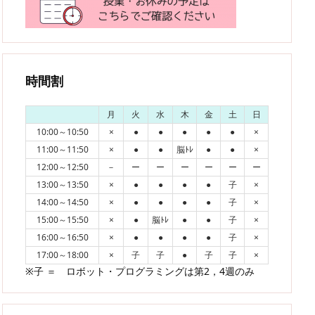
時間割
月
火
水
木
金
土
日
10:00～10:50
×
●
●
●
●
●
×
11:00～11:50
×
●
●
脳ﾄﾚ
●
●
×
12:00～12:50
－
ー
ー
ー
ー
ー
ー
13:00～13:50
×
●
●
●
●
子
×
14:00～14:50
×
●
●
●
●
子
×
15:00～15:50
×
●
脳ﾄﾚ
●
●
子
×
16:00～16:50
×
●
●
●
●
子
×
17:00～18:00
×
子
子
●
子
子
×
※子 ＝ ロボット・プログラミングは第2，4週のみ