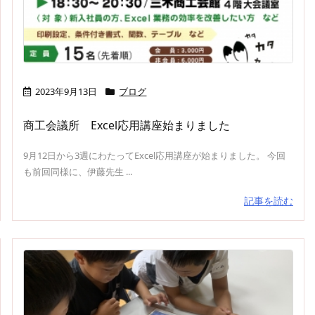
2023年9月13日
ブログ
商工会議所 Excel応用講座始まりました
9月12日から3週にわたってExcel応用講座が始まりました。 今回
も前回同様に、伊藤先生 ...
記事を読む